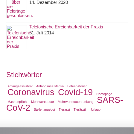
14. Dezember 2020
Telefonische Erreichbarkeit der Praxis
31. Juli 2014
Stichwörter
Anfangsassistent
Anfangsassistentin
Betriebsferien
Coronavirus
Covid-19
Homepage
SARS-
Maskenpflicht
Mehrwertsteuer
Mehrwertsteuersenkung
CoV-2
Stellenangebot
Tierarzt
Tierärztin
Urlaub