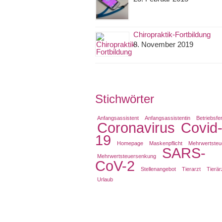
Chiropraktik-Fortbildung
8. November 2019
Stichwörter
Anfangsassistent
Anfangsassistentin
Betriebsfe
Coronavirus
Covid
19
Homepage
Maskenpflicht
Mehrwertsteu
SARS-
Mehrwertsteuersenkung
CoV-2
Stellenangebot
Tierarzt
Tierär
Urlaub