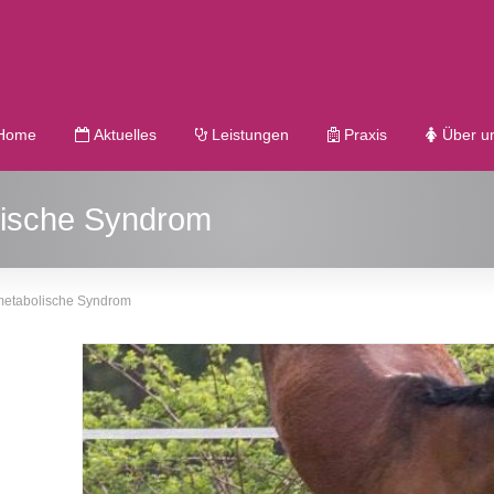
Home
Aktuelles
Leistungen
Praxis
Über u
lische Syndrom
metabolische Syndrom