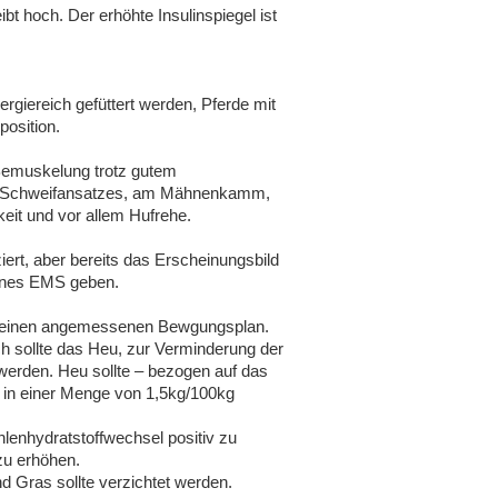
t hoch. Der erhöhte Insulinspiegel ist
rgiereich gefüttert werden, Pferde mit
position.
Bemuskelung trotz gutem
es Schweifansatzes, am Mähnenkamm,
keit und vor allem Hufrehe.
iert, aber bereits das Erscheinungsbild
eines EMS geben.
und einen angemessenen Bewgungsplan.
ch sollte das Heu, zur Verminderung der
werden. Heu sollte – bezogen auf das
 – in einer Menge von 1,5kg/100kg
lenhydratstoffwechsel positiv zu
 zu erhöhen.
nd Gras sollte verzichtet werden.