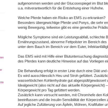
aufgenommen werden und der Glucosespiegel im Blut bleib
u.a. mitverantwortlich für die Entstehung einer Hufrehe.
Welche Pferde haben ein Risiko an EMS zu erkranken?
Besonders übergewichtige Pferde und Ponys, die sehr ene
wenig Bewegung, teilweise gibt es eine genetische Prädis
Mögliche Symptome sind ein Leistungsabfall, schlechte 
Ernährungszustand, abnorme Fettpolster im Bereich d
unter dem Bauch im Bereich vor dem Euter, Infektanfällig
Das EMS wird mit Hilfe einer Blutuntersuchung diagnostiz
rien
-
des Pferdes kann deutliche Hinweise auf das Vorliegen 
er
Die Behandlung erfolgt in erster Linie durch eine Diät 
Es wird ausschliesslich Heu und Stroh gefüttert. Zusätzli
wasserlöslichen Kohlenhydrate gut abgespült/gewässert 
ztin
Idealgewicht (also nicht auf das aktuelle Körpergewicht)
Körpergewicht pro Tag gefüttert werden.
Zusätzlich kann versucht werden, mit Chromhefe den Koh
beeinflussen und die Insulin-Sensibilität der Körperzellen
Auf jegliche Zufütterung von Äpfeln, Möhren, Kraftfutter u