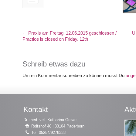
←
Praxis am Freitag, 12.06.2015 geschlossen /
U
Practice is closed on Friday, 12th
Schreib etwas dazu
Um ein Kommentar schreiben zu können musst Du
ange
Kontakt
Akt
Dr. med. vet. Katharina Grewe
Rolfshof 46 | 33104 Paderborn
Tel. 05254/9278333