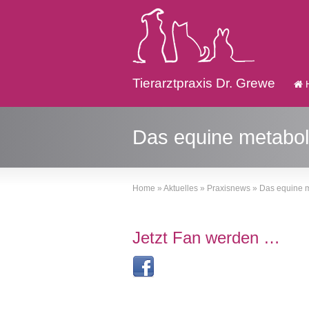
Tierarztpraxis Dr. Grewe
Das equine metabo
Home
»
Aktuelles
»
Praxisnews
»
Das equine 
Jetzt Fan werden …