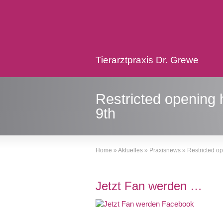
Tierarztpraxis Dr. Grewe
Restricted opening 
9th
Home
»
Aktuelles
»
Praxisnews
»
Restricted o
Jetzt Fan werden …