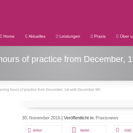
Home
Aktuelles
Leistungen
Praxis
Über u
hours of practice from December, 1
pening hours of practice from December, 1st until December 9th
30. November 2016
|
Veröffentlicht in:
Praxisnews
teilen
tweet
mail