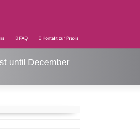
ns
FAQ
Kontakt zur Praxis
st until December