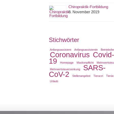
Chiropraktik-Fortbildung
8. November 2019
Stichwörter
Anfangsassistent
Anfangsassistentin
Betriebsfe
Coronavirus
Covid
19
Homepage
Maskenpflicht
Mehrwertsteu
SARS-
Mehrwertsteuersenkung
CoV-2
Stellenangebot
Tierarzt
Tierär
Urlaub