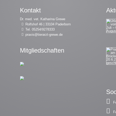
Kontakt
Akt
Dr. med. vet. Katharina Grewe
Rolfshof 46 | 33104 Paderborn
Tel. 05254/9278333
praxis@tierarzt-grewe.de
Mitgliedschaften
Soc
F
F