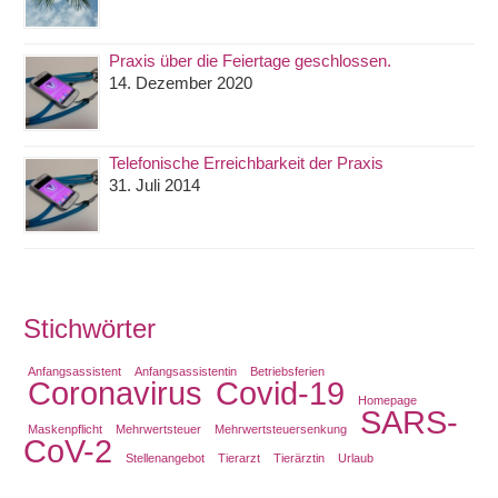
Praxis über die Feiertage geschlossen.
14. Dezember 2020
Telefonische Erreichbarkeit der Praxis
31. Juli 2014
Stichwörter
Anfangsassistent
Anfangsassistentin
Betriebsferien
Coronavirus
Covid-19
Homepage
SARS-
Maskenpflicht
Mehrwertsteuer
Mehrwertsteuersenkung
CoV-2
Stellenangebot
Tierarzt
Tierärztin
Urlaub